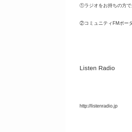
①ラジオをお持ちの方で府
②コミュニティFMポータル
Listen Radio
http://listenradio.jp