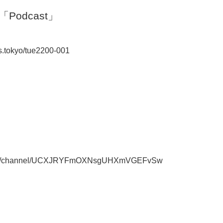
odcast」
s.tokyo/tue2200-001
.com/channel/UCXJRYFmOXNsgUHXmVGEFvSw