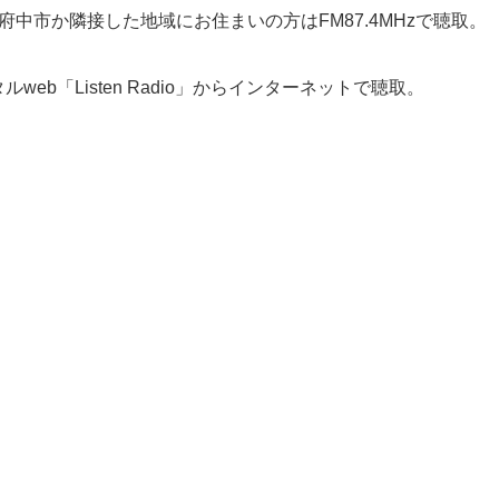
中市か隣接した地域にお住まいの方はFM87.4MHzで聴取。
web「Listen Radio」からインターネットで聴取。