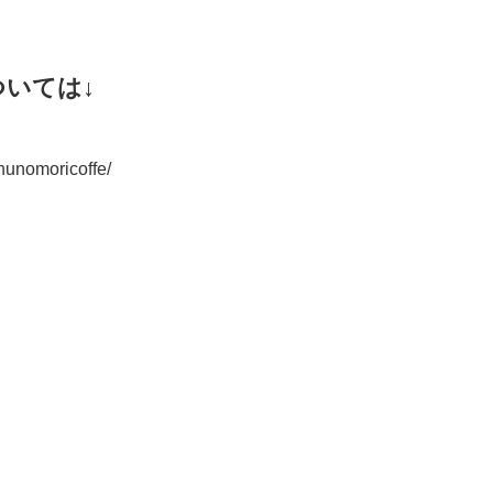
いては↓
chunomoricoffe/